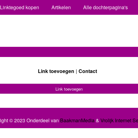
Linktegoed kopen
Artikelen
Alle dochterpagina's
Link toevoegen
Contact
Link toevoegen
ight © 2023 Onderdeel van
BaakmanMedia
&
Vrolijk Internet S